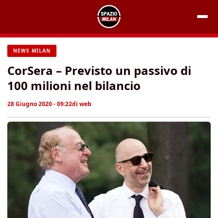
Vai
al
contenuto
NEWS MILAN
CorSera – Previsto un passivo di
100 milioni nel bilancio
28 Giugno 2020 - 09:22
di
web