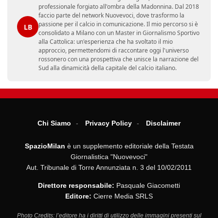
professionale forgiato all'ombra della Madonnina. Dal 2018
faccio parte del network Nuovevoci, dove trasformo la
passione per il calcio in comunicazione. Il mio percorso si è
LB
consolidato a Milano con un Master in Giornalismo Sportivo
alla Cattolica: un'esperienza che ha svoltato il mio
approccio, permettendomi di raccontare oggi l'universo
rossonero con una prospettiva che unisce la narrazione del
Sud alla dinamicità della capitale del calcio italiano.
Chi Siamo
Privacy Policy
Disclaimer
SpazioMilan
è un supplemento editoriale della Testata
Giornalistica "Nuovevoci"
Aut. Tribunale di Torre Annunziata n. 3 del 10/02/2011
Direttore responsabile:
Pasquale Giacometti
Editore:
Cierre Media SRLS
Photo Credits: l’editore ha i diritti di utilizzo delle immagini presenti sul