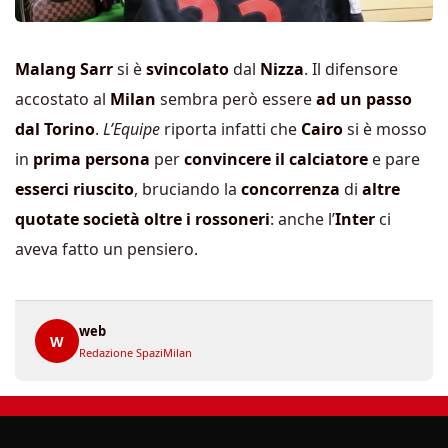
Malang Sarr
si è
svincolato
dal
Nizza
. Il difensore
accostato al
Milan
sembra però essere
ad un passo
dal Torino
.
L’Equipe
riporta infatti che
Cairo
si è mosso
in
prima persona
per
convincere il calciatore
e pare
esserci riuscito
, bruciando la
concorrenza
di
altre
quotate società oltre i rossoneri
: anche l’
Inter
ci
aveva fatto un pensiero.
web
W
Redazione SpaziMilan