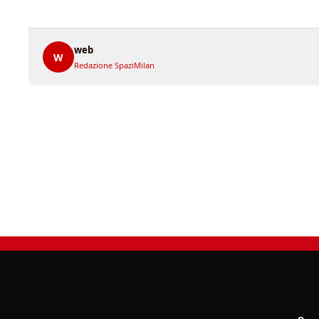
web
W
Redazione SpaziMilan