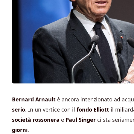
Bernard Arnault
è ancora intenzionato ad acqui
serio
. In un vertice con il
fondo Elliott
il miliar
società rossonera
e
Paul Singer
ci sta seriam
giorni
.