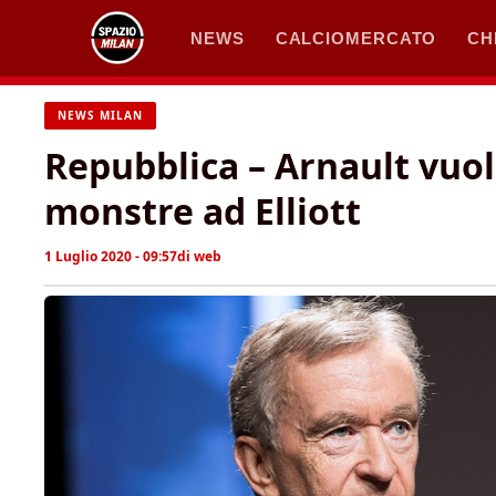
Vai
NEWS
CALCIOMERCATO
CH
al
contenuto
NEWS MILAN
Repubblica – Arnault vuol
monstre ad Elliott
1 Luglio 2020 - 09:57
di
web