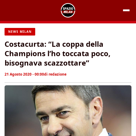
Vai
al
contenuto
NEWS MILAN
Costacurta: “La coppa della
Champions l’ho toccata poco,
bisognava scazzottare”
21 Agosto 2020 - 00:00
di
redazione