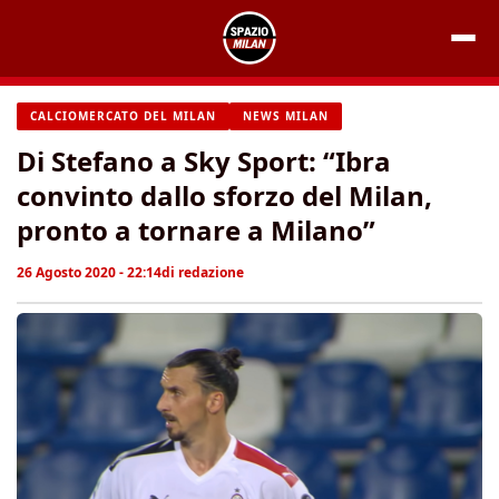
Vai
al
contenuto
CALCIOMERCATO DEL MILAN
NEWS MILAN
Di Stefano a Sky Sport: “Ibra
convinto dallo sforzo del Milan,
pronto a tornare a Milano”
26 Agosto 2020 - 22:14
di
redazione