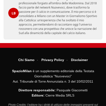
professionale forgiato all'ombra della Madonnina. Dal 2018
faccio parte del network Nuovevoci, dove trasformo la
passione per il calcio in comunicazione. Il mio percorso si è
LB
consolidato a Milano con un Master in Giornalismo Sportivo
alla Cattolica: un'esperienza che ha svoltato il mio
approccio, permettendomi di raccontare oggi l'universo
rossonero con una prospettiva che unisce la narrazione del
Sud alla dinamicità della capitale del calcio italiano.
Chi Siamo
Privacy Policy
Disclaimer
SpazioMilan
è un supplemento editoriale della Testata
Giornalistica "Nuovevoci"
Aut. Tribunale di Torre Annunziata n. 3 del 10/02/2011
Direttore responsabile:
Pasquale Giacometti
Editore:
Cierre Media SRLS
Photo Credits: l’editore ha i diritti di utilizzo delle immagini presenti sul