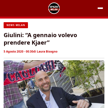
Vai
al
contenuto
NEWS MILAN
Giulini: “A gennaio volevo
prendere Kjaer”
5 Agosto 2020 - 00:30
di
Laura Bisogno