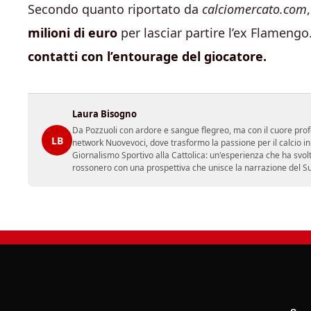
Secondo quanto riportato da
calciomercato.com
milioni di euro
per lasciar partire l’ex Flamengo
contatti con l’entourage del giocatore.
Laura Bisogno
Da Pozzuoli con ardore e sangue flegreo, ma con il cuore prof
LB
network Nuovevoci, dove trasformo la passione per il calcio i
Giornalismo Sportivo alla Cattolica: un'esperienza che ha svol
rossonero con una prospettiva che unisce la narrazione del Sud 