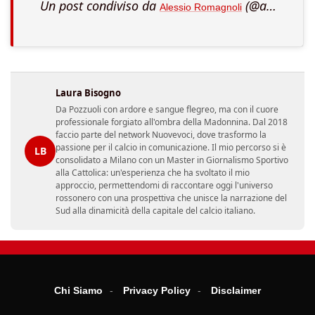
Un post condiviso da
(@alessio.romagnoli) in data:
Alessio Romagnoli
Laura Bisogno
Da Pozzuoli con ardore e sangue flegreo, ma con il cuore
professionale forgiato all'ombra della Madonnina. Dal 2018
faccio parte del network Nuovevoci, dove trasformo la
passione per il calcio in comunicazione. Il mio percorso si è
LB
consolidato a Milano con un Master in Giornalismo Sportivo
alla Cattolica: un'esperienza che ha svoltato il mio
approccio, permettendomi di raccontare oggi l'universo
rossonero con una prospettiva che unisce la narrazione del
Sud alla dinamicità della capitale del calcio italiano.
Chi Siamo
Privacy Policy
Disclaimer