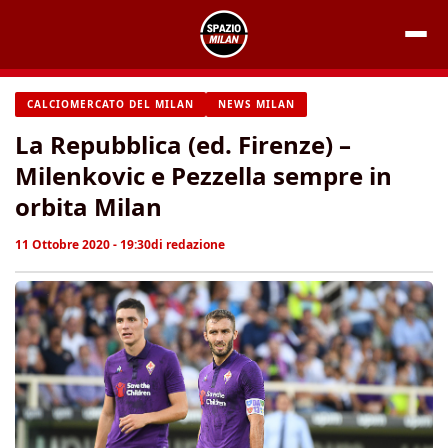
Vai
al
contenuto
CALCIOMERCATO DEL MILAN
NEWS MILAN
La Repubblica (ed. Firenze) –
Milenkovic e Pezzella sempre in
orbita Milan
11 Ottobre 2020 - 19:30
di
redazione