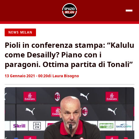
Vai
al
contenuto
NEWS MILAN
Pioli in conferenza stampa: “Kalulu
come Desailly? Piano con i
paragoni. Ottima partita di Tonali”
13 Gennaio 2021 - 00:20
di
Laura Bisogno