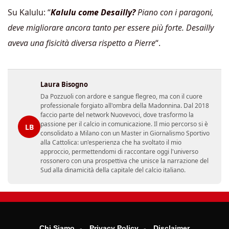
Su Kalulu: “
Kalulu come Desailly?
Piano con i paragoni,
deve migliorare ancora tanto per essere più forte. Desailly
aveva una fisicità diversa rispetto a Pierre
“.
Laura Bisogno
Da Pozzuoli con ardore e sangue flegreo, ma con il cuore
professionale forgiato all'ombra della Madonnina. Dal 2018
faccio parte del network Nuovevoci, dove trasformo la
passione per il calcio in comunicazione. Il mio percorso si è
LB
consolidato a Milano con un Master in Giornalismo Sportivo
alla Cattolica: un'esperienza che ha svoltato il mio
approccio, permettendomi di raccontare oggi l'universo
rossonero con una prospettiva che unisce la narrazione del
Sud alla dinamicità della capitale del calcio italiano.
Chi Siamo
Privacy Policy
Disclaimer