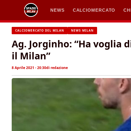
Vai
NEWS
CALCIOMERCATO
CH
al
contenuto
CALCIOMERCATO DEL MILAN
NEWS MILAN
Ag. Jorginho: “Ha voglia di
il Milan”
8 Aprile 2021 - 20:30
di
redazione