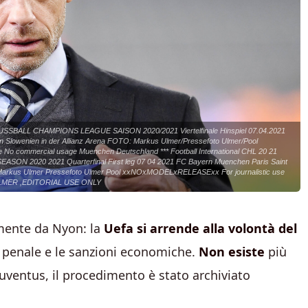
n FUSSBALL CHAMPIONS LEAGUE SAISON 2020/2021 Viertelfinale Hinspiel 07.04.2021
 Slowenien in der Allianz Arena FOTO: Markus Ulmer/Pressefoto Ulmer/Pool
 No commercial usage Muenchen Deutschland *** Football International CHL 20 21
N 2020 2021 Quarterfinal First leg 07 04 2021 FC Bayern Muenchen Paris Saint
O Markus Ulmer Pressefoto Ulmer Pool xxNOxMODELxRELEASExx For journalistic use
o ULMER ,EDITORIAL USE ONLY
amente da Nyon: la
Uefa si arrende alla volontà del
e penale e le sanzioni economiche.
Non esiste
più
uventus, il procedimento è stato archiviato