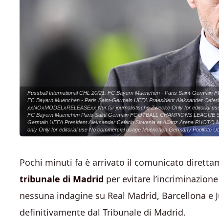
Fussball International CHL 20/21: FC Bayern Muenchen - Paris Saint-Germai
FC Bayern Muenchen - Paris Saint-Germain UEFA Praesident Aleksander Ceferin
xxNOxMODELxRELEASExx Nur für journalistische Zwecke Only for editorial use
FC Bayern Muenchen Paris Saint Germain FOOTBALL CHAMPIONS LEAGUE SEASO
Germain UEFA President Aleksander Ceferin Slovenia at Allianz Arena PHOT
only Only for editorial use No commercial usage Muenchen Germany Poolfot
Pochi minuti fa è arrivato il comunicato dirett
tribunale di Madrid
per evitare l’incriminazion
nessuna indagine su Real Madrid, Barcellona e J
definitivamente dal Tribunale di Madrid.