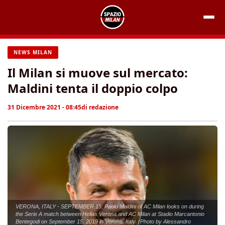
Vai
al
contenuto
NEWS MILAN
Il Milan si muove sul mercato:
Maldini tenta il doppio colpo
31 Dicembre 2021 - 08:45
di
redazione
VERONA, ITALY - SEPTEMBER 15: Paolo Maldini of AC Milan looks on during
the Serie A match between Hellas Verona and AC Milan at Stadio Marcantonio
Bentegodi on September 15, 2019 in Verona, Italy. (Photo by Alessandro