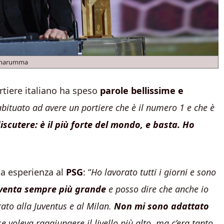
narumma
ortiere italiano ha speso
parole bellissime e
bituato ad avere un portiere che è il numero 1 e che è
cutere: è il più forte del mondo, e basta. Ho
ua esperienza al
PSG
: “
Ho lavorato tutti i giorni e sono
diventa sempre più grande
e posso dire che anche io
ato alla Juventus e al Milan.
Non mi sono adattato
e voleva raggiungere il livello più alto, ma c’era tanto