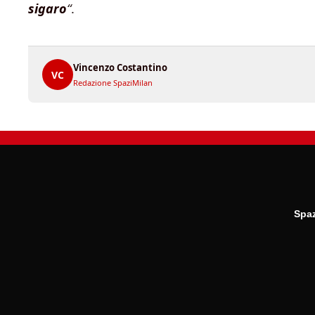
sigaro
“
.
Vincenzo Costantino
VC
Redazione SpaziMilan
Spaz