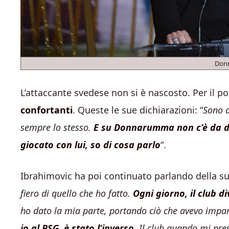
Don
L’attaccante svedese non si è nascosto. Per il p
confortanti
. Queste le sue dichiarazioni: “
Sono a
sempre lo stesso.
E su Donnarumma non c’è da dis
giocato con lui, so di cosa parlo
“.
Ibrahimovic ha poi continuato parlando della s
fiero di quello che ho fatto.
Ogni giorno, il club 
ho dato la mia parte, portando ciò che avevo impar
io al PSG, è stato l’inverso
. Il club quando mi pres