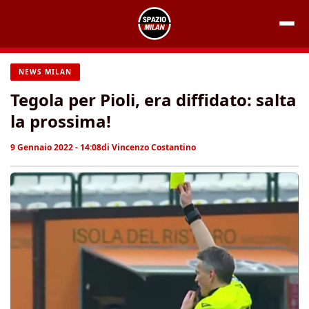
Vai
al
contenuto
NEWS MILAN
Tegola per Pioli, era diffidato: salta
la prossima!
9 Gennaio 2022 - 14:08
di
Vincenzo Costantino