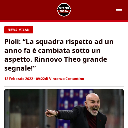
Vai
al
contenuto
NEWS MILAN
Pioli: “La squadra rispetto ad un
anno fa è cambiata sotto un
aspetto. Rinnovo Theo grande
segnale!”
12 Febbraio 2022 - 09:22
di
Vincenzo Costantino