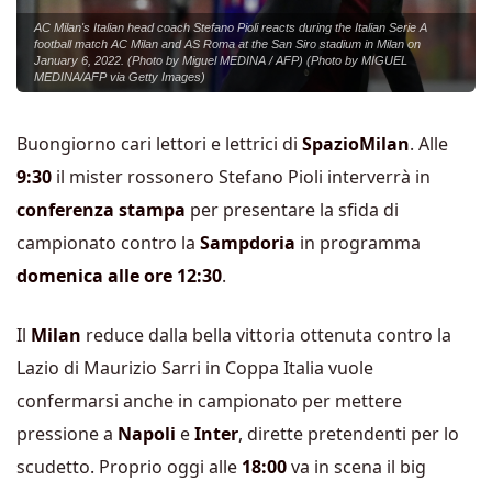
AC Milan's Italian head coach Stefano Pioli reacts during the Italian Serie A
football match AC Milan and AS Roma at the San Siro stadium in Milan on
January 6, 2022. (Photo by Miguel MEDINA / AFP) (Photo by MIGUEL
MEDINA/AFP via Getty Images)
Buongiorno cari lettori e lettrici di
SpazioMilan
. Alle
9:30
il mister rossonero Stefano Pioli interverrà in
conferenza stampa
per presentare la sfida di
campionato contro la
Sampdoria
in programma
domenica alle ore 12:30
.
Il
Milan
reduce dalla bella vittoria ottenuta contro la
Lazio di Maurizio Sarri in Coppa Italia vuole
confermarsi anche in campionato per mettere
pressione a
Napoli
e
Inter
, dirette pretendenti per lo
scudetto. Proprio oggi alle
18:00
va in scena il big