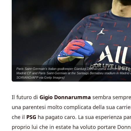
Paris Saint-Germain's Italian goalkeeper Gianluigi Donnarumma warms up befor
Madrid CF and Paris Saint-Germain at the Santiago Bernabeu stadium in Madri
SORIANO/AFP via Getty Images)
Il futuro di
Gigio Donnarumma
sembra sempre p
una parentesi molto complicata della sua carrier
che il
PSG
ha pagato caro. La sua esperienza par
proprio lui che in estate ha voluto portare Do