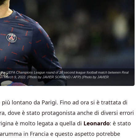
e the UEFA Champions League round of 16 second league football match between Real
d on March 9, 2022. (Photo by JAVIER SORIANO / AFP) (Photo by JAVIER
iù lontano da Parigi. Fino ad ora si è trattata di
a, dove è stato protagonista anche di diversi errori
igina è molto legata a quella di
Leonardo
: è stato
nnarumma in Francia e questo aspetto potrebbe