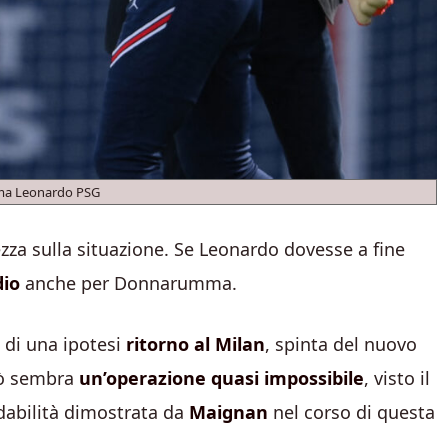
a Leonardo PSG
zza sulla situazione. Se Leonardo dovesse a fine
dio
anche per Donnarumma.
 di una ipotesi
ritorno al Milan
, spinta del nuovo
rò sembra
un’operazione quasi impossibile
, visto il
idabilità dimostrata da
Maignan
nel corso di questa