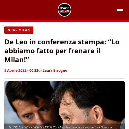
Vai
al
contenuto
NEWS MILAN
De Leo in conferenza stampa: “Lo
abbiamo fatto per frenare il
Milan!”
5 Aprile 2022 - 00:22
di
Laura Bisogno
GENOA, ITALY - SEPTEMBER 25: Miroslav Tanjga vice-coach of Bologna