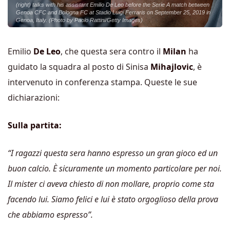
(right) talks with his assistant Emilio De Leo before the Serie A match between
Genoa CFC and Bologna FC at Stadio Luigi Ferraris on September 25, 2019 in
Genoa, Italy. (Photo by Paolo Rattini/Getty Images)
Emilio
De Leo
, che questa sera contro il
Milan
ha
guidato la squadra al posto di Sinisa
Mihajlovic
, è
intervenuto in conferenza stampa. Queste le sue
dichiarazioni:
Sulla partita:
“I ragazzi questa sera hanno espresso un gran gioco ed un
buon calcio. È sicuramente un momento particolare per noi.
Il mister ci aveva chiesto di non mollare, proprio come sta
facendo lui. Siamo felici e lui è stato orgoglioso della prova
che abbiamo espresso”.