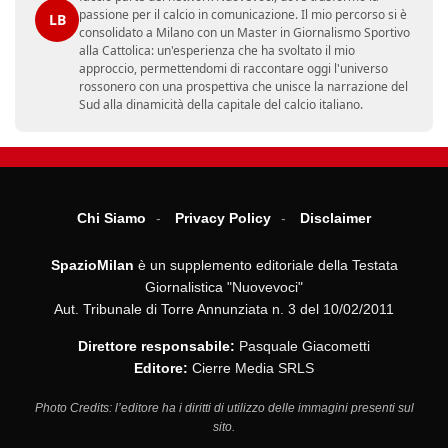
passione per il calcio in comunicazione. Il mio percorso si è
LB
consolidato a Milano con un Master in Giornalismo Sportivo
alla Cattolica: un'esperienza che ha svoltato il mio
approccio, permettendomi di raccontare oggi l'universo
rossonero con una prospettiva che unisce la narrazione del
Sud alla dinamicità della capitale del calcio italiano.
Chi Siamo
Privacy Policy
Disclaimer
SpazioMilan
è un supplemento editoriale della Testata
Giornalistica "Nuovevoci"
Aut. Tribunale di Torre Annunziata n. 3 del 10/02/2011
Direttore responsabile:
Pasquale Giacometti
Editore:
Cierre Media SRLS
Photo Credits: l’editore ha i diritti di utilizzo delle immagini presenti sul
sito.