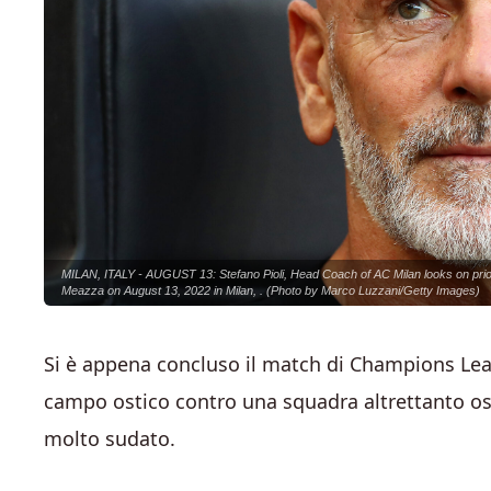
MILAN, ITALY - AUGUST 13: Stefano Pioli, Head Coach of AC Milan looks on prio
Meazza on August 13, 2022 in Milan, . (Photo by Marco Luzzani/Getty Images)
Si è appena concluso il match di Champions Leag
campo ostico contro una squadra altrettanto ost
molto sudato.