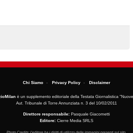
Chi Siamo
Privacy Policy
Disclaimer
ioMilan
è un supplemento editoriale della Testata Giornalistica "Nuove
Aut. Tribunale di Torre Annunziata n. 3 del 10/02/2011
Direttore responsabile:
Pasquale Giacometti
Editore:
Cierre Media SRLS
Photo Credits: l’editore ha i diritti di utilizzo delle immagini presenti sul sito.