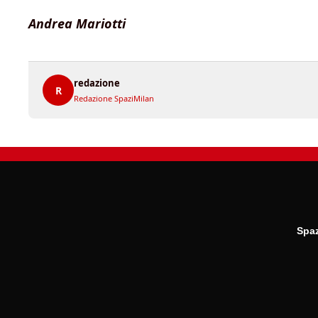
Andrea Mariotti
redazione
R
Redazione SpaziMilan
Spaz