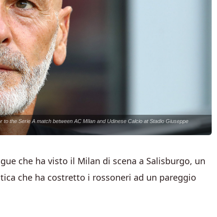
r to the Serie A match between AC MIlan and Udinese Calcio at Stadio Giuseppe
ue che ha visto il Milan di scena a Salisburgo, un
ica che ha costretto i rossoneri ad un pareggio