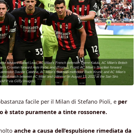
e forward Rafael Leao, AC Milan's French defender Pierre Kalulu, AC Milan's British
's Croatian forward Ante Rebic and (From L, Front) AC Milan's Brazilian forward
n defender Davide Calabria, AC Milan's Bosnian midfielder Rade Krunic and AC Milan's
A football match between AC Milan and Udinese on August 13, 2022 at the San Siro
/AFP via Getty Images)
stanza facile per il Milan di Stefano Pioli, e
per
mpo è stato puramente a tinte rossonere.
olto
anche a causa dell’espulsione rimediata da