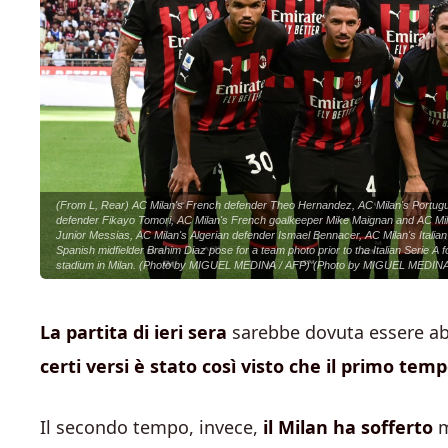
(From L, Rear) AC Milan's French defender Theo Hernandez, AC Milan's Portugues
defender Fikayo Tomori, AC Milan's French goalkeeper Mike Maignan and AC Milan
Junior Messias, AC Milan's Algerian defender Ismael Bennacer, AC Milan's Italia
Spanish midfielder Brahim Diaz pose for a team photo prior to the Italian Serie 
stadium in Milan. (Photo by MIGUEL MEDINA / AFP) (Photo by MIGUEL MEDINA
La partita di ieri sera
sarebbe dovuta essere abba
certi versi è stato così visto che il primo te
Il secondo tempo, invece,
il Milan ha sofferto
m