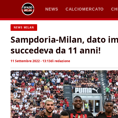
Vai
NEWS
CALCIOMERCATO
CH
al
contenuto
NEWS MILAN
Sampdoria-Milan, dato i
succedeva da 11 anni!
11 Settembre 2022 - 13:13
di
redazione