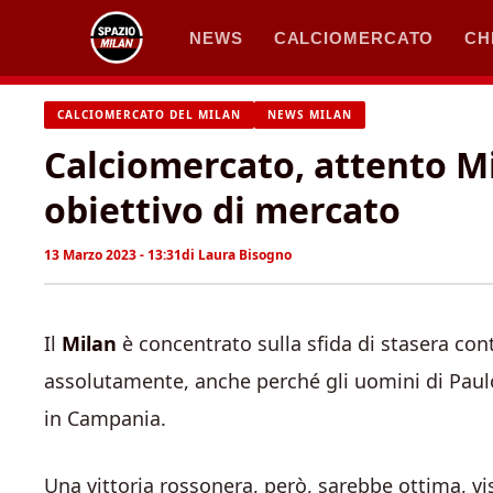
Vai
NEWS
CALCIOMERCATO
CH
al
contenuto
CALCIOMERCATO DEL MILAN
NEWS MILAN
Calciomercato, attento Mi
obiettivo di mercato
13 Marzo 2023 - 13:31
di
Laura Bisogno
Il
Milan
è concentrato sulla sfida di stasera con
assolutamente, anche perché gli uomini di Paul
in Campania.
Una vittoria rossonera, però, sarebbe ottima, vist