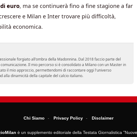
 di euro
, ma se continuerà fino a fine stagione a far
rescere e Milan e Inter trovare più difficoltà,
bilità economica.
essionale forgiato all'ombra della Madonnina. Dal 2018 faccio parte del
n comunicazione. Il mio percorso si è consolidato a Milano con un Master in
tato il mio approccio, permettendomi di raccontare oggi l'universo
alla dinamicità della capitale del calcio italiano.
Chi Siamo
Privacy Policy
Disclaimer
ioMilan
è un supplemento editoriale della Testata Giornalistica "Nuove