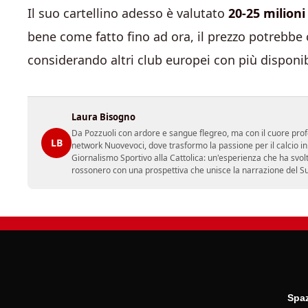
Il suo cartellino adesso è valutato
20-25 milioni
bene come fatto fino ad ora, il prezzo potrebbe c
considerando altri club europei con più disponi
Laura Bisogno
Da Pozzuoli con ardore e sangue flegreo, ma con il cuore prof
LB
network Nuovevoci, dove trasformo la passione per il calcio i
Giornalismo Sportivo alla Cattolica: un'esperienza che ha svol
rossonero con una prospettiva che unisce la narrazione del Sud 
Spaz