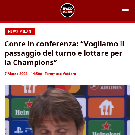
Vai
al
contenuto
NEWS MILAN
Conte in conferenza: “Vogliamo il
passaggio del turno e lottare per
la Champions”
7 Marzo 2023 - 14:50
di
Tommaso Vottero