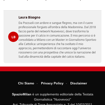
Laura Bisogno
Da Pozzuoli con ardore e sangue flegreo, ma con il cuore
professionale forgiato all'ombra della Madonnina. Dal 2018
faccio parte del network Nuovevoci, dove trasformo la
passione per il calcio in comunicazione. Il mio percorso si è
LB
consolidato a Milano con un Master in Giornalismo Sportivo
alla Cattolica: un'esperienza che ha svoltato il mio
approccio, permettendomi di raccontare oggi l'universo
rossonero con una prospettiva che unisce la narrazione del
Sud alla dinamicità della capitale del calcio italiano.
Chi Siamo
Privacy Policy
Disclaimer
SpazioMilan
è un supplemento editoriale della Testata
Giornalistica "Nuovevoci"
Aut. Tribunale di Torre Annunziata n. 3 del 10/02/2011