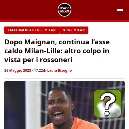
Vai
al
contenuto
CALCIOMERCATO DEL MILAN
NEWS MILAN
Dopo Maignan, continua l’asse
caldo Milan-Lille: altro colpo in
vista per i rossoneri
26 Maggio 2023 - 17:22
di
Laura Bisogno