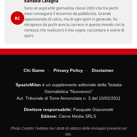
Raffaele Cafagna
Sono un aspirante giornalista classe 2003 che tra pochi
mesi conseguirà il tesserino da pubblicista. Grande
RC
appassionato di calcio, ma di ogni sport in generale, ho
intrapreso da pochi anni la carriera in questo mondo con la
certezza che realizzerò il mio sogno: raccontare e vivere di
sport.
Chi Siamo
Privacy Policy
Disclaimer
SpazioMilan
è un supplemento editoriale della Testata
Giornalistica "Nuovevoci"
Aut. Tribunale di Torre Annunziata n. 3 del 10/02/2011
Direttore responsabile:
Pasquale Giacometti
Editore:
Cierre Media SRLS
Photo Credits: l’editore ha i diritti di utilizzo delle immagini presenti sul
sito.