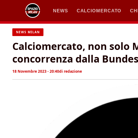
Vai
NEWS
CALCIOMERCATO
CH
al
contenuto
NEWS MILAN
Calciomercato, non solo 
concorrenza dalla Bundes
18 Novembre 2023 - 20:40
di
redazione