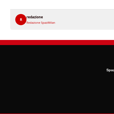
redazione
R
Redazione SpaziMilan
Spaz