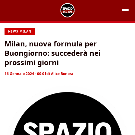
Vai
al
contenuto
NEWS MILAN
Milan, nuova formula per
Buongiorno: succederà nei
prossimi giorni
16 Gennaio 2024 - 00:01
di
Alice Bonora