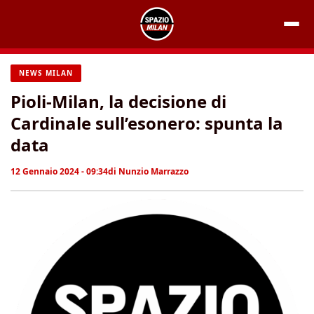
Vai
al
contenuto
NEWS MILAN
Pioli-Milan, la decisione di
Cardinale sull’esonero: spunta la
data
12 Gennaio 2024 - 09:34
di
Nunzio Marrazzo