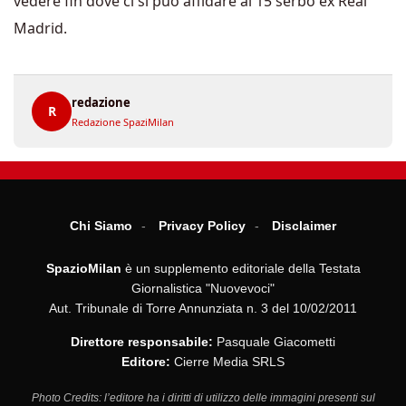
vedere fin dove ci si può affidare al 15 serbo ex Real
Madrid.
redazione
R
Redazione SpaziMilan
Chi Siamo
Privacy Policy
Disclaimer
SpazioMilan
è un supplemento editoriale della Testata
Giornalistica "Nuovevoci"
Aut. Tribunale di Torre Annunziata n. 3 del 10/02/2011
Direttore responsabile:
Pasquale Giacometti
Editore:
Cierre Media SRLS
Photo Credits: l’editore ha i diritti di utilizzo delle immagini presenti sul