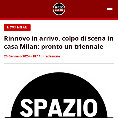
Vai
al
contenuto
NEWS MILAN
Rinnovo in arrivo, colpo di scena in
casa Milan: pronto un triennale
20 Gennaio 2024 - 18:11
di
redazione