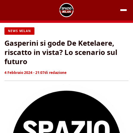
Vai
al
contenuto
NEWS MILAN
Gasperini si gode De Ketelaere,
riscatto in vista? Lo scenario sul
futuro
4 Febbraio 2024 - 21:07
di
redazione