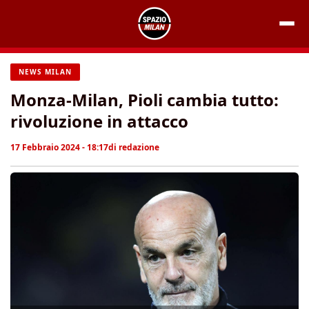
Vai
al
contenuto
NEWS MILAN
Monza-Milan, Pioli cambia tutto:
rivoluzione in attacco
17 Febbraio 2024 - 18:17
di
redazione