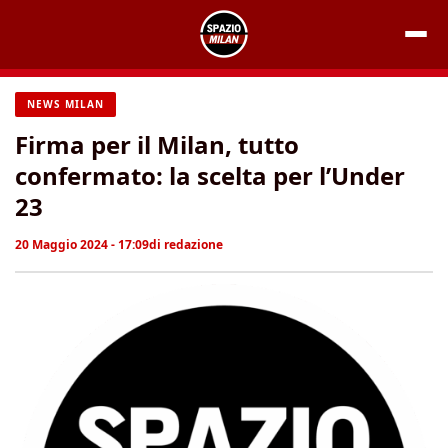
Vai
al
contenuto
NEWS MILAN
Firma per il Milan, tutto
confermato: la scelta per l’Under
23
20 Maggio 2024 - 17:09
di
redazione