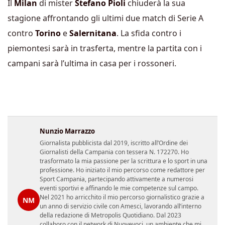
Il
Milan
di mister
Stefano Pioli
chiuderà la sua
stagione affrontando gli ultimi due match di Serie A
contro
Torino
e
Salernitana
. La sfida contro i
piemontesi sarà in trasferta, mentre la partita con i
campani sarà l’ultima in casa per i rossoneri.
Nunzio Marrazzo
Giornalista pubblicista dal 2019, iscritto all’Ordine dei
Giornalisti della Campania con tessera N. 172270. Ho
trasformato la mia passione per la scrittura e lo sport in una
professione. Ho iniziato il mio percorso come redattore per
Sport Campania, partecipando attivamente a numerosi
eventi sportivi e affinando le mie competenze sul campo.
Nel 2021 ho arricchito il mio percorso giornalistico grazie a
NM
un anno di servizio civile con Amesci, lavorando all’interno
della redazione di Metropolis Quotidiano. Dal 2023
collaboro con il network di Nuovevoci, un ambiente che mi