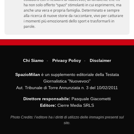
ha non solo offerto “spazi” stimolanti in cui esprimermi, ma
anche una vera e propria famiglia. Determinato e sempre
alla ricerca di nuove storie da raccontare, vivo per catturare
i momenti più emozionanti dello sport e trasformarli in
parole.
Chi Siamo
Privacy Policy
Disclaimer
SpazioMilan
è un supplemento editoriale della Testata
Giornalistica "Nuovevoci"
Aut. Tribunale di Torre Annunziata n. 3 del 10/02/2011
Direttore responsabile:
Pasquale Giacometti
Editore:
Cierre Media SRLS
Photo Credits: l’editore ha i diritti di utilizzo delle immagini presenti sul
sito.