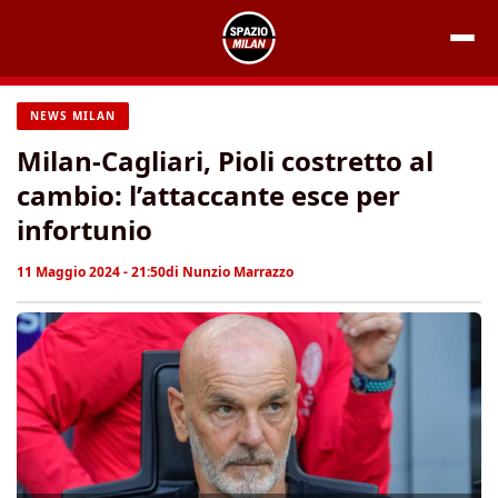
Vai
al
contenuto
NEWS MILAN
Milan-Cagliari, Pioli costretto al
cambio: l’attaccante esce per
infortunio
11 Maggio 2024 - 21:50
di
Nunzio Marrazzo