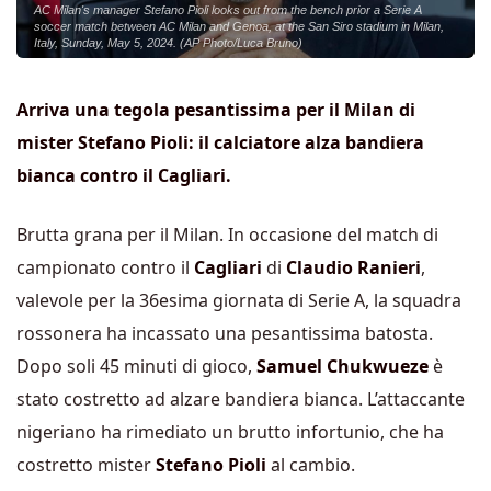
AC Milan's manager Stefano Pioli looks out from the bench prior a Serie A
soccer match between AC Milan and Genoa, at the San Siro stadium in Milan,
Italy, Sunday, May 5, 2024. (AP Photo/Luca Bruno)
Arriva una tegola pesantissima per il Milan di
mister Stefano Pioli: il calciatore alza bandiera
bianca contro il Cagliari.
Brutta grana per il Milan. In occasione del match di
campionato contro il
Cagliari
di
Claudio Ranieri
,
valevole per la 36esima giornata di Serie A, la squadra
rossonera ha incassato una pesantissima batosta.
Dopo soli 45 minuti di gioco,
Samuel Chukwueze
è
stato costretto ad alzare bandiera bianca. L’attaccante
nigeriano ha rimediato un brutto infortunio, che ha
costretto mister
Stefano Pioli
al cambio.