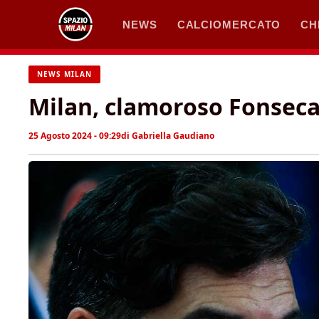
Vai
NEWS
CALCIOMERCATO
CH
al
contenuto
NEWS MILAN
Milan, clamoroso Fonseca:
25 Agosto 2024 - 09:29
di
Gabriella Gaudiano