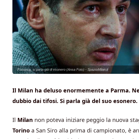
Fonseca, si parla già di esonero (Ansa Foto) - SpazioMilan.it
Il Milan ha deluso enormemente a Parma. Nell
dubbio dai tifosi. Si parla già del suo esonero.
Il
Milan
non poteva iniziare peggio la nuova stag
Torino
a San Siro alla prima di campionato, è a