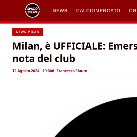
Vai
NEWS
CALCIOMERCATO
CH
al
contenuto
NEWS MILAN
Milan, è UFFICIALE: Emers
nota del club
12 Agosto 2024 - 19:00
di
Francesco Flauto