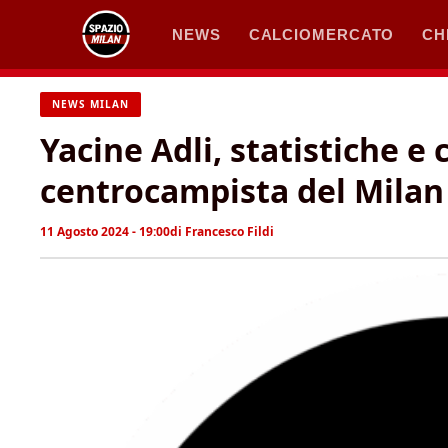
Vai
NEWS
CALCIOMERCATO
CH
al
contenuto
NEWS MILAN
Yacine Adli, statistiche e 
centrocampista del Milan
11 Agosto 2024 - 19:00
di
Francesco Fildi