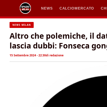
Vai
NEWS
CALCIOMERCATO
CH
al
contenuto
NEWS MILAN
Altro che polemiche, il d
lascia dubbi: Fonseca gon
15 Settembre 2024 - 22:30
di
redazione