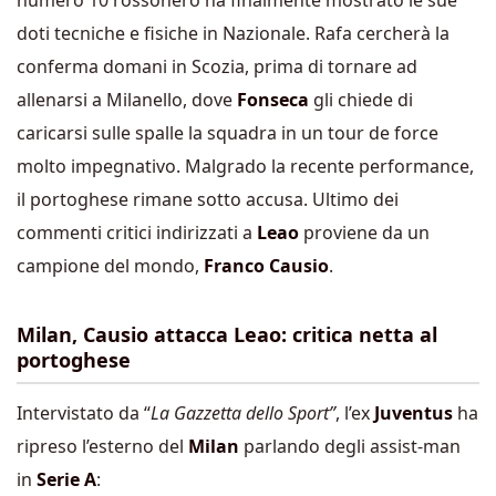
numero 10 rossonero ha finalmente mostrato le sue
doti tecniche e fisiche in Nazionale. Rafa cercherà la
conferma domani in Scozia, prima di tornare ad
allenarsi a Milanello, dove
Fonseca
gli chiede di
caricarsi sulle spalle la squadra in un tour de force
molto impegnativo. Malgrado la recente performance,
il portoghese rimane sotto accusa. Ultimo dei
commenti critici indirizzati a
Leao
proviene da un
campione del mondo,
Franco Causio
.
Milan, Causio attacca Leao: critica netta al
portoghese
Intervistato da “
La Gazzetta dello Sport”
, l’ex
Juventus
ha
ripreso l’esterno del
Milan
parlando degli assist-man
in
Serie A
: