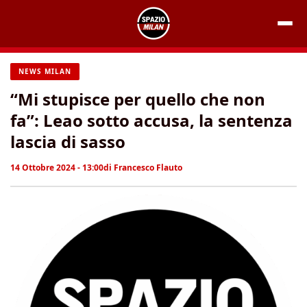
Vai
al
contenuto
NEWS MILAN
“Mi stupisce per quello che non
fa”: Leao sotto accusa, la sentenza
lascia di sasso
14 Ottobre 2024 - 13:00
di
Francesco Flauto