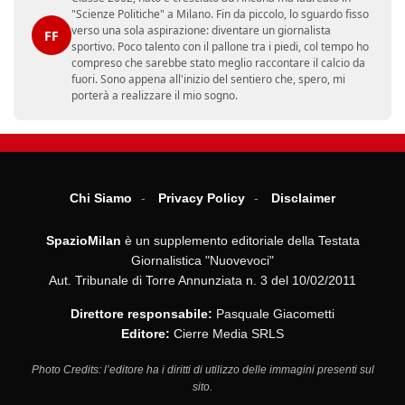
"Scienze Politiche" a Milano. Fin da piccolo, lo sguardo fisso
verso una sola aspirazione: diventare un giornalista
FF
sportivo. Poco talento con il pallone tra i piedi, col tempo ho
compreso che sarebbe stato meglio raccontare il calcio da
fuori. Sono appena all'inizio del sentiero che, spero, mi
porterà a realizzare il mio sogno.
Chi Siamo
Privacy Policy
Disclaimer
SpazioMilan
è un supplemento editoriale della Testata
Giornalistica "Nuovevoci"
Aut. Tribunale di Torre Annunziata n. 3 del 10/02/2011
Direttore responsabile:
Pasquale Giacometti
Editore:
Cierre Media SRLS
Photo Credits: l’editore ha i diritti di utilizzo delle immagini presenti sul
sito.