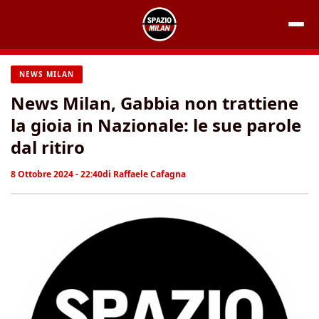
Vai
al
contenuto
NEWS MILAN
News Milan, Gabbia non trattiene
la gioia in Nazionale: le sue parole
dal ritiro
8 Ottobre 2024 - 22:40
di
Raffaele Cafagna