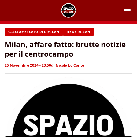
Vai
al
contenuto
CALCIOMERCATO DEL MILAN
NEWS MILAN
Milan, affare fatto: brutte notizie
per il centrocampo
25 Novembre 2024 - 23:50
di
Nicola Lo Conte