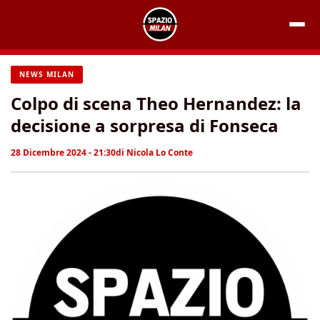
Vai
al
contenuto
NEWS MILAN
Colpo di scena Theo Hernandez: la
decisione a sorpresa di Fonseca
28 Dicembre 2024 - 21:30
di
Nicola Lo Conte