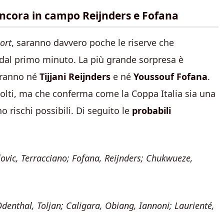
ancora in campo Reijnders e Fofana
ort
, saranno davvero poche le riserve che
al primo minuto. La più grande sorpresa è
eranno né
Tijjani Reijnders
e né
Youssouf
Fofana
.
molti, ma che conferma come la Coppa Italia sia una
o rischi possibili. Di seguito le
probabili
lovic, Terracciano; Fofana, Reijnders; Chukwueze,
denthal, Toljan; Caligara, Obiang, Iannoni; Laurienté,