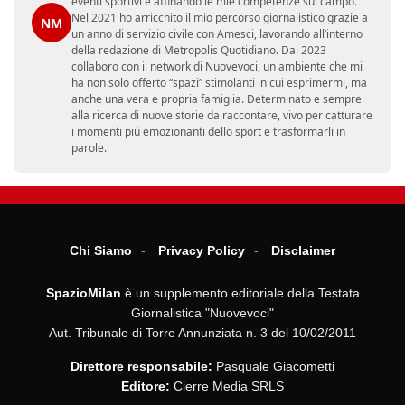
eventi sportivi e affinando le mie competenze sul campo.
Nel 2021 ho arricchito il mio percorso giornalistico grazie a
NM
un anno di servizio civile con Amesci, lavorando all’interno
della redazione di Metropolis Quotidiano. Dal 2023
collaboro con il network di Nuovevoci, un ambiente che mi
ha non solo offerto “spazi” stimolanti in cui esprimermi, ma
anche una vera e propria famiglia. Determinato e sempre
alla ricerca di nuove storie da raccontare, vivo per catturare
i momenti più emozionanti dello sport e trasformarli in
parole.
Chi Siamo
Privacy Policy
Disclaimer
SpazioMilan
è un supplemento editoriale della Testata
Giornalistica "Nuovevoci"
Aut. Tribunale di Torre Annunziata n. 3 del 10/02/2011
Direttore responsabile:
Pasquale Giacometti
Editore:
Cierre Media SRLS