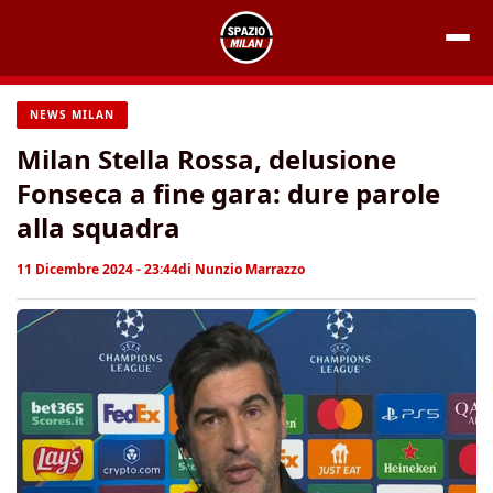
Vai
al
contenuto
NEWS MILAN
Milan Stella Rossa, delusione
Fonseca a fine gara: dure parole
alla squadra
11 Dicembre 2024 - 23:44
di
Nunzio Marrazzo