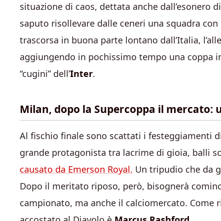
situazione di caos, dettata anche dall’esonero d
saputo risollevare dalle ceneri una squadra con 
trascorsa in buona parte lontano dall’Italia, l’a
aggiungendo in pochissimo tempo una coppa in
“cugini” dell’
Inter
.
Milan, dopo la Supercoppa il mercato: u
Al fischio finale sono scattati i festeggiamenti d
grande protagonista tra lacrime di gioia, balli s
causato da Emerson Royal.
Un tripudio che da 
Dopo il meritato riposo, però, bisognerà comin
campionato, ma anche il calciomercato. Come r
accostato al Diavolo è
Marcus Rashford
.