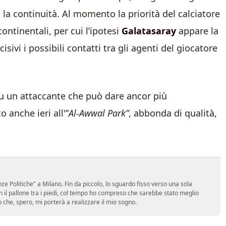
e la continuità. Al momento la priorità del calciatore
ntinentali, per cui l’ipotesi
Galatasaray
appare la
ivi i possibili contatti tra gli agenti del giocatore
su un attaccante che può dare ancor più
 anche ieri all'”
Al-Awwal Park”
, abbonda di qualità,
e Politiche" a Milano. Fin da piccolo, lo sguardo fisso verso una sola
on il pallone tra i piedi, col tempo ho compreso che sarebbe stato meglio
ro che, spero, mi porterà a realizzare il mio sogno.