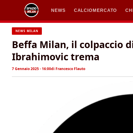
Vai
NEWS
CALCIOMERCATO
CH
al
contenuto
NEWS MILAN
Beffa Milan, il colpaccio d
Ibrahimovic trema
7 Gennaio 2025 - 16:00
di
Francesco Flauto