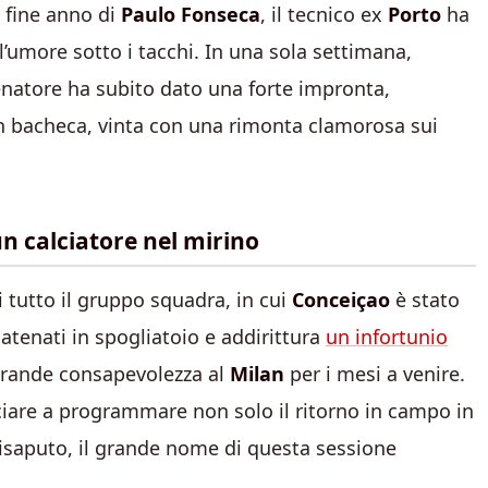
i fine anno di
Paulo Fonseca
, il tecnico ex
Porto
ha
l’umore sotto i tacchi. In una sola settimana,
llenatore ha subito dato una forte impronta,
 bacheca, vinta con una rimonta clamorosa sui
n calciatore nel mirino
i tutto il gruppo squadra, in cui
Conceiçao
è stato
catenati in spogliatoio e addirittura
un infortunio
grande consapevolezza al
Milan
per i mesi a venire.
ciare a programmare non solo il ritorno in campo in
isaputo, il grande nome di questa sessione