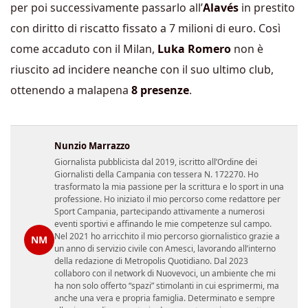
per poi successivamente passarlo all’
Alavés
in prestito
con diritto di riscatto fissato a 7 milioni di euro. Così
come accaduto con il Milan,
Luka Romero
non è
riuscito ad incidere neanche con il suo ultimo club,
ottenendo a malapena
8 presenze
.
Nunzio Marrazzo
Giornalista pubblicista dal 2019, iscritto all’Ordine dei
Giornalisti della Campania con tessera N. 172270. Ho
trasformato la mia passione per la scrittura e lo sport in una
professione. Ho iniziato il mio percorso come redattore per
Sport Campania, partecipando attivamente a numerosi
eventi sportivi e affinando le mie competenze sul campo.
Nel 2021 ho arricchito il mio percorso giornalistico grazie a
NM
un anno di servizio civile con Amesci, lavorando all’interno
della redazione di Metropolis Quotidiano. Dal 2023
collaboro con il network di Nuovevoci, un ambiente che mi
ha non solo offerto “spazi” stimolanti in cui esprimermi, ma
anche una vera e propria famiglia. Determinato e sempre