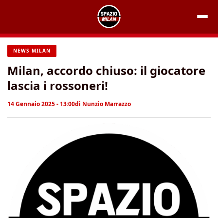
Vai
al
contenuto
NEWS MILAN
Milan, accordo chiuso: il giocatore
lascia i rossoneri!
14 Gennaio 2025 - 13:00
di
Nunzio Marrazzo