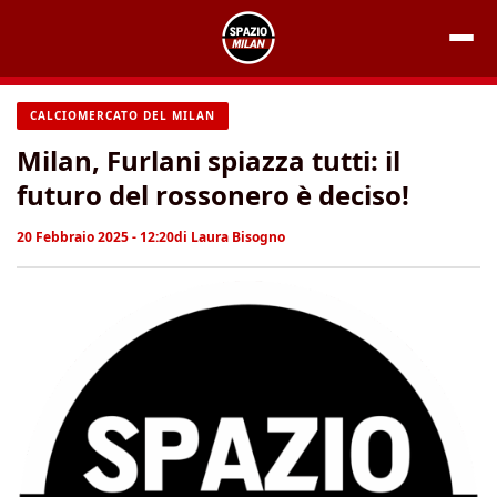
Vai
al
contenuto
CALCIOMERCATO DEL MILAN
Milan, Furlani spiazza tutti: il
futuro del rossonero è deciso!
20 Febbraio 2025 - 12:20
di
Laura Bisogno