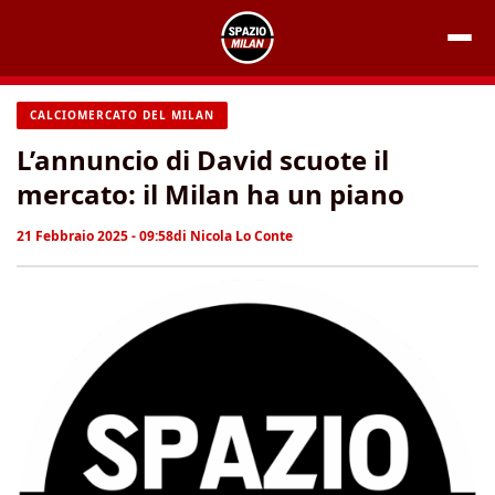
Vai
al
contenuto
CALCIOMERCATO DEL MILAN
L’annuncio di David scuote il
mercato: il Milan ha un piano
21 Febbraio 2025 - 09:58
di
Nicola Lo Conte