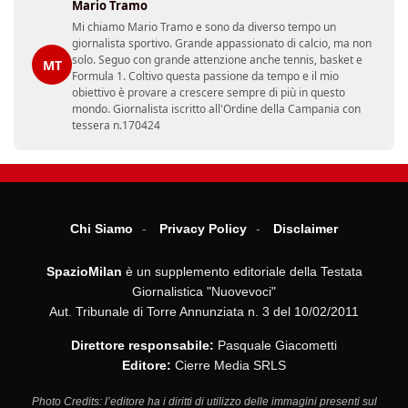
Mario Tramo
Mi chiamo Mario Tramo e sono da diverso tempo un
giornalista sportivo. Grande appassionato di calcio, ma non
solo. Seguo con grande attenzione anche tennis, basket e
MT
Formula 1. Coltivo questa passione da tempo e il mio
obiettivo è provare a crescere sempre di più in questo
mondo. Giornalista iscritto all'Ordine della Campania con
tessera n.170424
Chi Siamo
Privacy Policy
Disclaimer
SpazioMilan
è un supplemento editoriale della Testata
Giornalistica "Nuovevoci"
Aut. Tribunale di Torre Annunziata n. 3 del 10/02/2011
Direttore responsabile:
Pasquale Giacometti
Editore:
Cierre Media SRLS
Photo Credits: l’editore ha i diritti di utilizzo delle immagini presenti sul