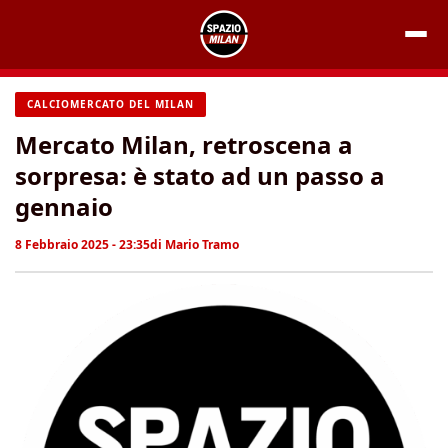
Vai
al
contenuto
CALCIOMERCATO DEL MILAN
Mercato Milan, retroscena a
sorpresa: è stato ad un passo a
gennaio
8 Febbraio 2025 - 23:35
di
Mario Tramo