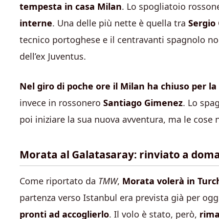
tempesta in casa Milan
. Lo spogliatoio rosson
interne
. Una delle più nette è quella tra
Sergio
tecnico portoghese e il centravanti spagnolo non
dell’ex Juventus.
Nel giro di poche ore il Milan ha chiuso per l
invece in rossonero
Santiago Gimenez
. Lo spa
poi iniziare la sua nuova avventura, ma le cose
Morata al Galatasaray: rinviato a doman
Come riportato da
TMW
,
Morata volerà in Turch
partenza verso Istanbul era prevista già per ogg
pronti ad accoglierlo
. Il volo è stato, però,
rima